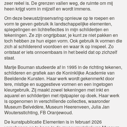
zeer reëel is. De grenzen vallen weg, de ruimte om mij
heen krijgt vorm in mijzelf en wordt immens.
Om deze bewustzijnservaring opnieuw op te roepen en
vorm te geven gebruik ik landschappelijke elementen,
spiegelingen en lichtreflecties in mijn schilderijen en
tekeningen. Ze zijn ongrijpbaar, je kunt ze niet pakken en
toch hebben ze hun eigen vorm. Ook gebruik ik vormen die
zich al schilderend voordoen en waar ik op inspeel. Zo
ontstaat er iets onnoembaars in het beeld dat op zichzelf
staat.
Marije Bouman studeerde af in 1995 in de richting tekenen,
schilderen en grafiek aan de Koninklijke Academie van
Beeldende Kunsten. Haar werk wordt gekenmerkt door
tere, mistige en suggestieve vormen en een ingetogen
kleurgebruik. Zij maakt zowel tekeningen met inkt en
aquarel en schilderijen met rijstpapier op doek.
Haar werk
is opgenomen in verschillende collecties, waaronder
Museum Belvédère, Museum Heerenveen, Julia Jan
Woutersstichting, FB Oranjewoud.
De kunstpublicatie Elementen is in februari 2026