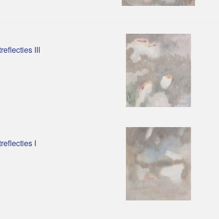
reflecties III
reflecties I