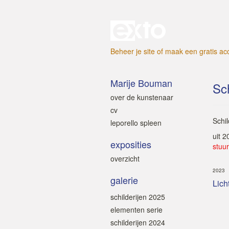
Beheer je site
of
maak een gratis ac
Marije Bouman
Sch
over de kunstenaar
cv
Schi
leporello spleen
uit 
exposities
stuur
overzicht
2023
galerie
Lich
schilderijen 2025
elementen serie
schilderijen 2024