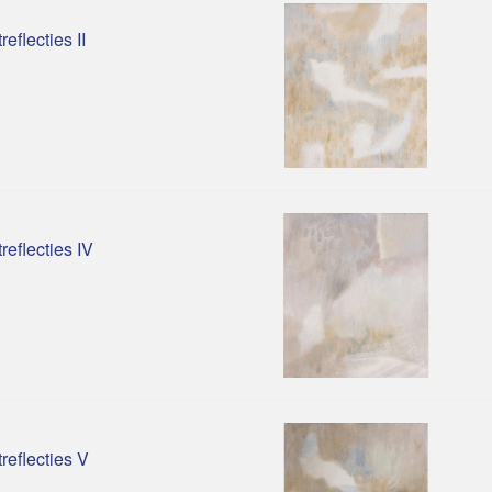
reflecties II
treflecties IV
treflecties V