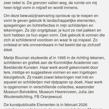
zeer reëel is. De grenzen vallen weg, de ruimte om mij
heen krijgt vorm in mijzelf en wordt immens.
Om deze bewustzijnservaring opnieuw op te roepen en
vorm te geven gebruik ik landschappelijke elementen,
spiegelingen en lichtreflecties in mijn schilderijen en
tekeningen. Ze zijn ongrijpbaar, je kunt ze niet pakken en
toch hebben ze hun eigen vorm. Ook gebruik ik vormen die
zich al schilderend voordoen en waar ik op inspeel. Zo
ontstaat er iets onnoembaars in het beeld dat op zichzelf
staat.
Marije Bouman studeerde af in 1995 in de richting tekenen,
schilderen en grafiek aan de Koninklijke Academie van
Beeldende Kunsten. Haar werk wordt gekenmerkt door
tere, mistige en suggestieve vormen en een ingetogen
kleurgebruik. Zij maakt zowel tekeningen met inkt en
aquarel en schilderijen met rijstpapier op doek.
Haar werk
is opgenomen in verschillende collecties, waaronder
Museum Belvédère, Museum Heerenveen, Julia Jan
Woutersstichting, FB Oranjewoud.
De kunstpublicatie Elementen is in februari 2026