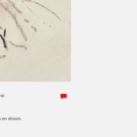
rel
k en droom.