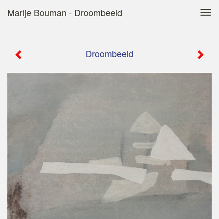
Marije Bouman - Droombeeld
Tog
navi
Droombeeld