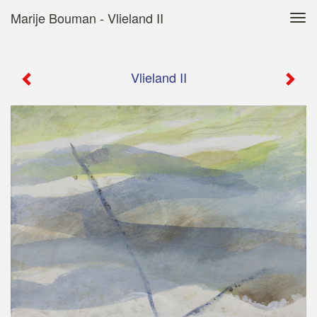
Marije Bouman - Vlieland II
Tog
navi
Vlieland II