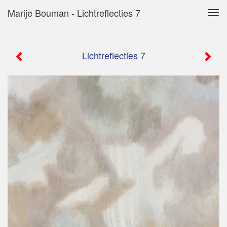
Marije Bouman - Lichtreflecties 7
Tog
navi
Lichtreflecties 7