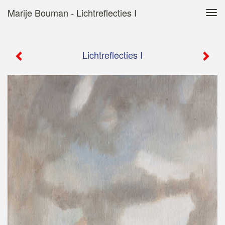
Marije Bouman - Lichtreflecties I
Tog
navi
Lichtreflecties I