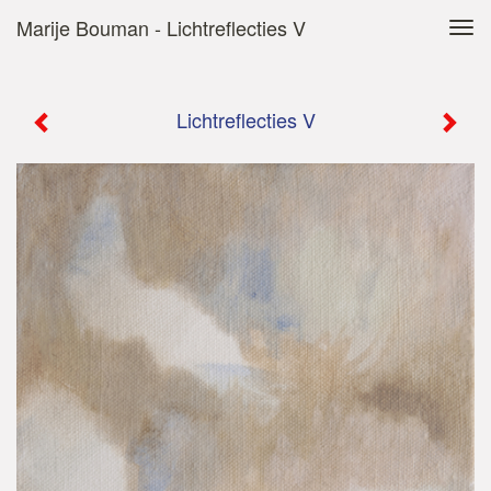
Marije Bouman - Lichtreflecties V
Tog
navi
Lichtreflecties V