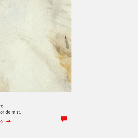
rel
or de mist.
to