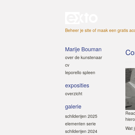
Beheer je site
of
maak een gratis ac
Marije Bouman
Co
over de kunstenaar
cv
leporello spleen
exposities
overzicht
galerie
Reac
schilderijen 2025
hiero
elementen serie
Wat j
schilderijen 2024