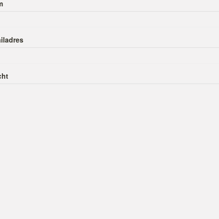
m
iladres
cht