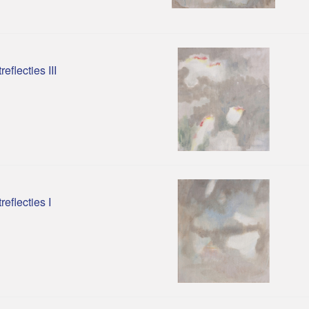
reflecties III
reflecties I