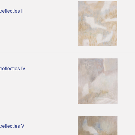
reflecties II
treflecties IV
treflecties V