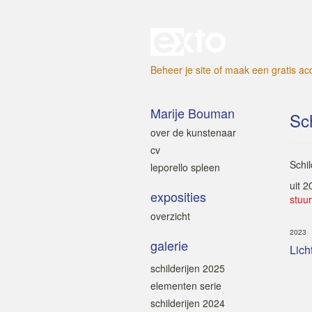
Beheer je site
of
maak een gratis ac
Marije Bouman
Sch
over de kunstenaar
cv
Schi
leporello spleen
uit 
exposities
stuur
overzicht
2023
galerie
Lich
schilderijen 2025
elementen serie
schilderijen 2024